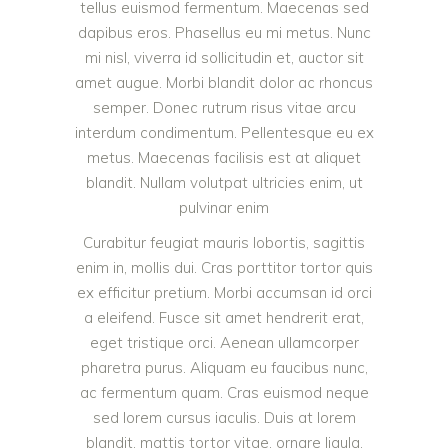
tellus euismod fermentum. Maecenas sed
dapibus eros. Phasellus eu mi metus. Nunc
mi nisl, viverra id sollicitudin et, auctor sit
amet augue. Morbi blandit dolor ac rhoncus
semper. Donec rutrum risus vitae arcu
interdum condimentum. Pellentesque eu ex
metus. Maecenas facilisis est at aliquet
blandit. Nullam volutpat ultricies enim, ut
pulvinar enim
Curabitur feugiat mauris lobortis, sagittis
enim in, mollis dui. Cras porttitor tortor quis
ex efficitur pretium. Morbi accumsan id orci
a eleifend. Fusce sit amet hendrerit erat,
eget tristique orci. Aenean ullamcorper
pharetra purus. Aliquam eu faucibus nunc,
ac fermentum quam. Cras euismod neque
sed lorem cursus iaculis. Duis at lorem
blandit, mattis tortor vitae, ornare ligula.