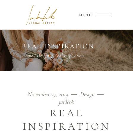
MENU
REAL INSPIRATION
Home
/
Design
/
Real Inspiration
November 27, 2019
Design
jahlcob
REAL
INSPIRATION