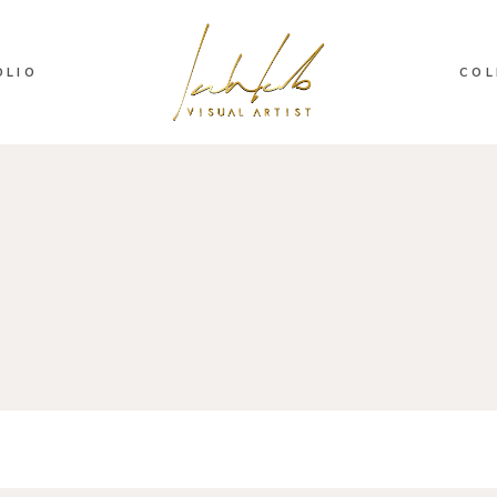
OLIO
COL